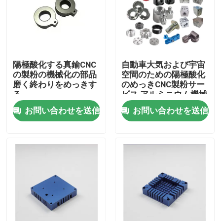
VRショー
企業情報
陽極酸化する真鍮CNC
自動車大気および宇宙
の製粉の機械化の部品
空間のための陽極酸化
磨く終わりをめっきす
のめっきCNC製粉サー
会社案内
る
ビス アルミニウム機械
化の部品
お問い合わせを送信
お問い合わせを送信
品質管理
見積依頼
注文CNCの部品
CNCフライス部品