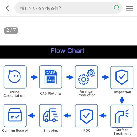
2
/
7