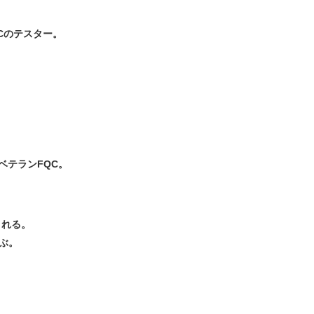
Cのテスター。
ベテランFQC。
される。
ぶ。