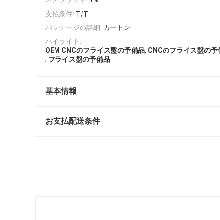
1%
支払条件:
T/T
パッケージの詳細:
カートン
ハイライト:
,
OEM CNCのフライス盤の予備品
CNCのフライス盤の
,
フライス盤の予備品
基本情報
お支払配送条件