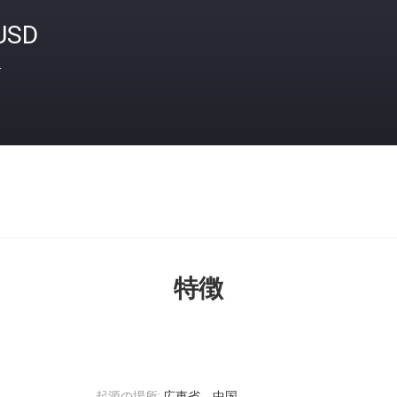
USD
格
特徴
起源の場所:
広東省、中国