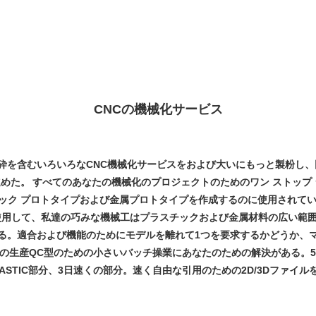
CNCの機械化サービス
粉砕を含むいろいろなCNC機械化サービスをおよび大いにもっと製粉し、
進めた。
すべてのあなたの機械化のプロジェクトのためのワン ストップ 
ック プロトタイプおよび金属プロトタイプを作成するのに使用されてい
使用して、私達の巧みな機械工はプラスチックおよび金属材料の広い範
る。適合および機能のためにモデルを離れて1つを要求するかどうか、
の生産QC型のための小さいバッチ操業にあなたのための解決がある。5
PLASTIC部分、3日速くの部分。速く自由な引用のための2D/3Dファイル