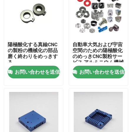
VRショー
企業情報
陽極酸化する真鍮CNC
自動車大気および宇宙
の製粉の機械化の部品
空間のための陽極酸化
会社案内
磨く終わりをめっきす
のめっきCNC製粉サー
る
ビス アルミニウム機械
化の部品
お問い合わせを送信
お問い合わせを送信
品質管理
見積依頼
注文CNCの部品
CNCフライス部品