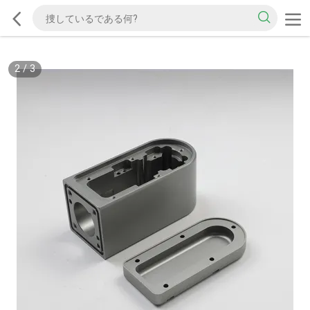
2
/
3